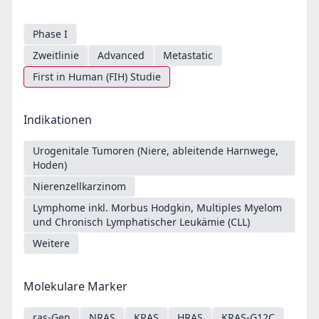
Phase I
Zweitlinie
Advanced
Metastatic
First in Human (FIH) Studie
Indikationen
Urogenitale Tumoren (Niere, ableitende Harnwege,
Hoden)
Nierenzellkarzinom
Lymphome inkl. Morbus Hodgkin, Multiples Myelom
und Chronisch Lymphatischer Leukämie (CLL)
Weitere
Molekulare Marker
ras-Gen
NRAS
KRAS
HRAS
KRAS-G12C