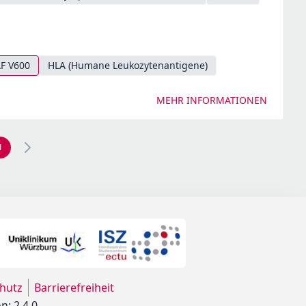
F V600
HLA (Humane Leukozytenantigene)
MEHR INFORMATIONEN
1
hutz
Barrierefreiheit
n: 2.4.0