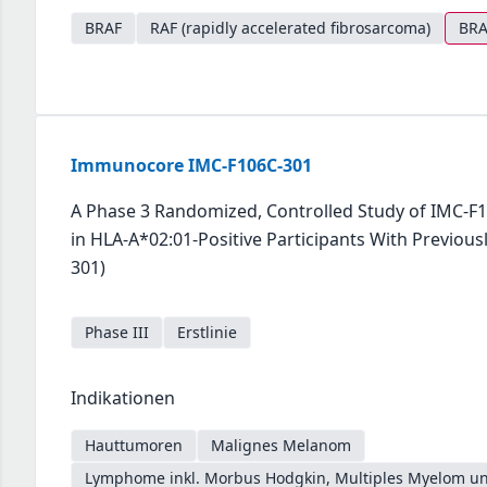
BRAF
RAF (rapidly accelerated fibrosarcoma)
BRA
Immunocore IMC-F106C-301
A Phase 3 Randomized, Controlled Study of IMC-
in HLA-A*02:01-Positive Participants With Previ
301)
Phase III
Erstlinie
Indikationen
Hauttumoren
Malignes Melanom
Lymphome inkl. Morbus Hodgkin, Multiples Myelom un