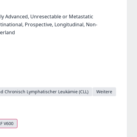
lly Advanced, Unresectable or Metastatic
national, Prospective, Longitudinal, Non-
zerland
d Chronisch Lymphatischer Leukämie (CLL)
Weitere
F V600