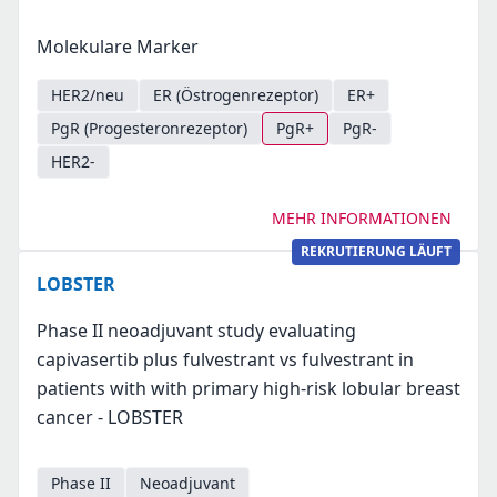
Molekulare Marker
HER2/neu
ER (Östrogenrezeptor)
ER+
PgR (Progesteronrezeptor)
PgR+
PgR-
HER2-
MEHR INFORMATIONEN
REKRUTIERUNG LÄUFT
LOBSTER
Phase II neoadjuvant study evaluating
capivasertib plus fulvestrant vs fulvestrant in
patients with with primary high-risk lobular breast
cancer - LOBSTER
Phase II
Neoadjuvant