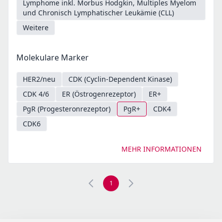
Lymphome inkl. Morbus Hodgkin, Multiples Myelom
und Chronisch Lymphatischer Leukämie (CLL)
Weitere
Molekulare Marker
HER2/neu
CDK (Cyclin-Dependent Kinase)
CDK 4/6
ER (Östrogenrezeptor)
ER+
PgR (Progesteronrezeptor)
PgR+
CDK4
CDK6
MEHR INFORMATIONEN
1