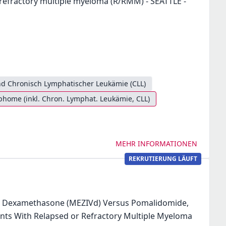
 refractory multiple myeloma (R/RMM) - SEATTLE -
d Chronisch Lymphatischer Leukämie (CLL)
ome (inkl. Chron. Lymphat. Leukämie, CLL)
MEHR INFORMATIONEN
REKRUTIERUNG LÄUFT
d Dexamethasone (MEZIVd) Versus Pomalidomide,
nts With Relapsed or Refractory Multiple Myeloma