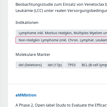
Beobachtungsstudie zum Einsatz von Venetoclax b
Leukämie (LCC) unter realen Versorgungsbeding
Indikationen
Lymphome inkl. Morbus Hodgkin, Multiples Myelom un
Non-Hodgkin Lymphome (inkl. Chron. Lymphat. Leukäm
Molekulare Marker
del (Deletions)
del (17p)
TP53
BCL (B-cell ly
aMMbition
A Phase 2, Open-label Study to Evaluate the Effica