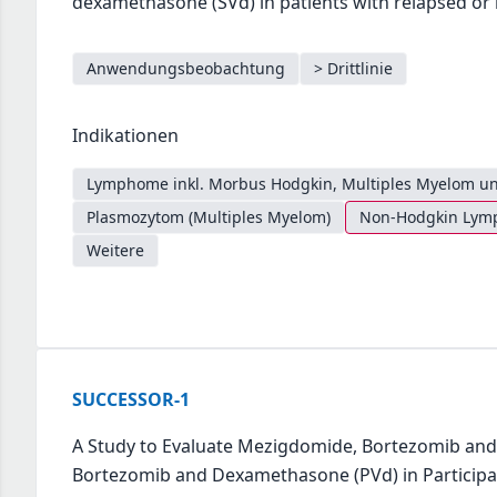
dexamethasone (SVd) in patients with relapsed or
Anwendungsbeobachtung
> Drittlinie
Indikationen
Lymphome inkl. Morbus Hodgkin, Multiples Myelom un
Plasmozytom (Multiples Myelom)
Non-Hodgkin Lymph
Weitere
SUCCESSOR-1
A Study to Evaluate Mezigdomide, Bortezomib an
Bortezomib and Dexamethasone (PVd) in Participa