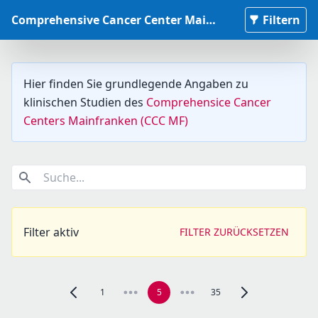
Comprehensive Cancer Center Mainfranken Studiendatenbank
Filtern
Hier finden Sie grundlegende Angaben zu
klinischen Studien des
Comprehensice Cancer
Centers Mainfranken (CCC MF)
Suche...
Filter aktiv
FILTER ZURÜCKSETZEN
1
5
35
Zur vorherigen Seite, Seite 4 navigieren
Zur nächsten Seite,