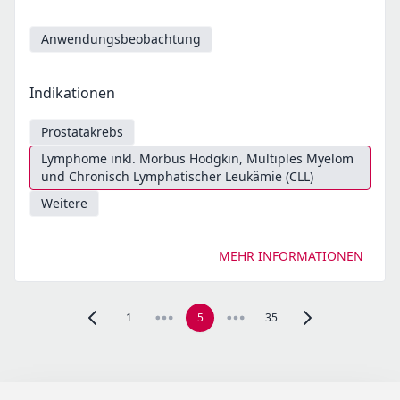
Anwendungsbeobachtung
Indikationen
Prostatakrebs
Lymphome inkl. Morbus Hodgkin, Multiples Myelom
und Chronisch Lymphatischer Leukämie (CLL)
Weitere
MEHR INFORMATIONEN
1
5
35
Zur vorherigen Seite, Seite 4 navigieren
Zur nächsten Seite,