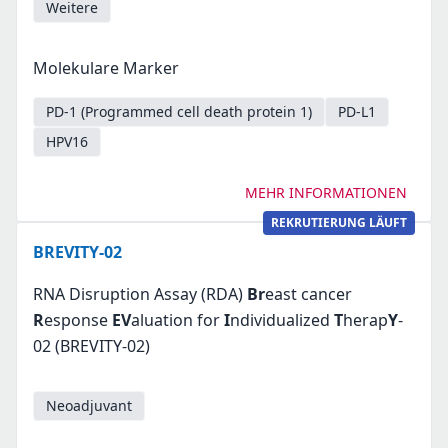
Weitere
Molekulare Marker
PD-1 (Programmed cell death protein 1)
PD-L1
HPV16
MEHR INFORMATIONEN
REKRUTIERUNG LÄUFT
BREVITY-02
RNA Disruption Assay (RDA)
Br
east cancer
R
esponse
EV
aluation for
I
ndividualized
T
herap
Y
-
02 (BREVITY-02)
Neoadjuvant