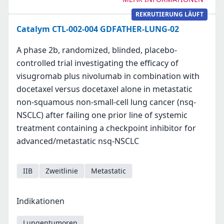
REKRUTIERUNG LÄUFT
Catalym CTL-002-004 GDFATHER-LUNG-02
A phase 2b, randomized, blinded, placebo-
controlled trial investigating the efficacy of
visugromab plus nivolumab in combination with
docetaxel versus docetaxel alone in metastatic
non-squamous non-small-cell lung cancer (nsq-
NSCLC) after failing one prior line of systemic
treatment containing a checkpoint inhibitor for
advanced/metastatic nsq-NSCLC
IIB
Zweitlinie
Metastatic
Indikationen
Lungentumoren