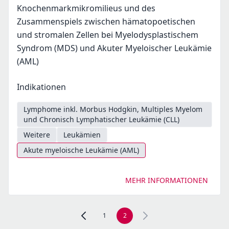
Knochenmarkmikromilieus und des
Zusammenspiels zwischen hämatopoetischen
und stromalen Zellen bei Myelodysplastischem
Syndrom (MDS) und Akuter Myeloischer Leukämie
(AML)
Indikationen
Lymphome inkl. Morbus Hodgkin, Multiples Myelom
und Chronisch Lymphatischer Leukämie (CLL)
Weitere
Leukämien
Akute myeloische Leukämie (AML)
MEHR INFORMATIONEN
1
2
Zur vorherigen Seite, Seite 1 navigieren