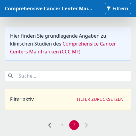
Comprehensive Cancer Center Mainfranken Studiendatenbank
Filtern
Hier finden Sie grundlegende Angaben zu
klinischen Studien des
Comprehensice Cancer
Centers Mainfranken (CCC MF)
Suche...
Filter aktiv
FILTER ZURÜCKSETZEN
1
2
Zur vorherigen Seite, Seite 1 navigieren