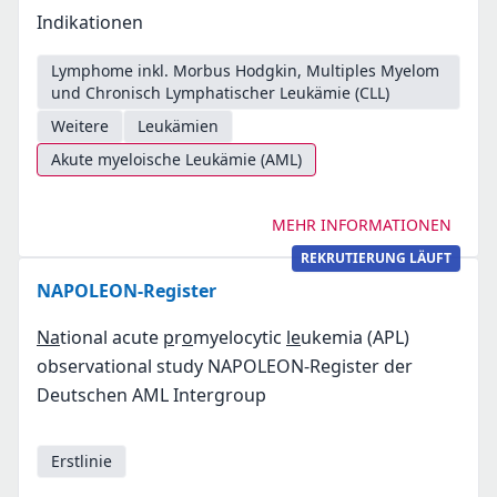
Indikationen
Lymphome inkl. Morbus Hodgkin, Multiples Myelom
und Chronisch Lymphatischer Leukämie (CLL)
Weitere
Leukämien
Akute myeloische Leukämie (AML)
MEHR INFORMATIONEN
REKRUTIERUNG LÄUFT
NAPOLEON-Register
Na
tional acute
p
r
o
myelocytic
le
ukemia (APL)
observational study NAPOLEON‐Register der
Deutschen AML Intergroup
Erstlinie