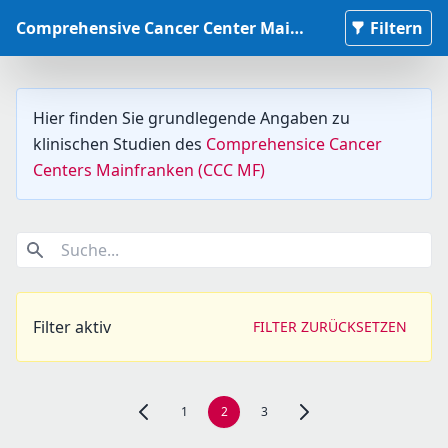
Comprehensive Cancer Center Mainfranken Studiendatenbank
Filtern
Hier finden Sie grundlegende Angaben zu
klinischen Studien des
Comprehensice Cancer
Centers Mainfranken (CCC MF)
Suche...
Filter aktiv
FILTER ZURÜCKSETZEN
1
2
3
Zur vorherigen Seite, Seite 1 navigieren
Zur nächsten Seite, Seite 