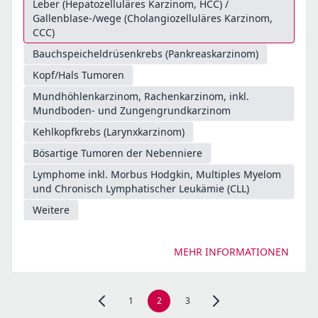
Leber (Hepatozelluläres Karzinom, HCC) /
Gallenblase-/wege (Cholangiozelluläres Karzinom,
CCC)
Bauchspeicheldrüsenkrebs (Pankreaskarzinom)
Kopf/Hals Tumoren
Mundhöhlenkarzinom, Rachenkarzinom, inkl.
Mundboden- und Zungengrundkarzinom
Kehlkopfkrebs (Larynxkarzinom)
Bösartige Tumoren der Nebenniere
Lymphome inkl. Morbus Hodgkin, Multiples Myelom
und Chronisch Lymphatischer Leukämie (CLL)
Weitere
MEHR INFORMATIONEN
1
2
3
Zur vorherigen Seite, Seite 1 navigieren
Zur nächsten Seite, Seite 