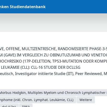
anken Studiendatenbank
VE, OFFENE, MULTIZENTRISCHE, RANDOMISIERTE PHASE-3
X (GAVE) IM VERGLEICH ZU OBINUTUZUMAB UND VENETOC
 HOCHRISIKO (17P-DELETION, TP53-MUTATION ODER KOMP
LEUKÄMIE (CLL): CLL-16 STUDIE DER DCLLSG
eutisch, Investigator initiierte Studie (IIT), Peer Reviewed, 
Morbus Hodgkin, Multiples Myelom und Chronisch Lymphatischer 
phome (inkl. Chron. Lymphat. Leukämie, CLL)
Weitere
del (17p)
TP53