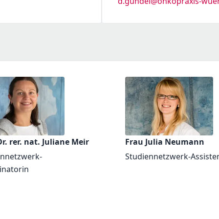
d.gundel@onkopraxis-wue
r. rer. nat. Juliane Meir
Frau Julia Neumann
ennetzwerk-
Studiennetzwerk-Assiste
inatorin