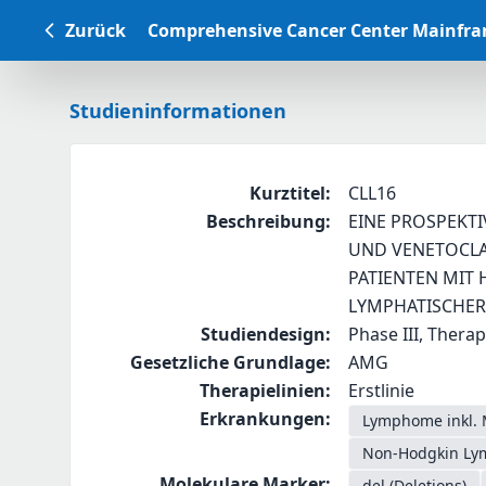
Zurück
Comprehensive Cancer Center Mainfr
Studieninformationen
Kurztitel
:
CLL16
Beschreibung
:
EINE PROSPEKTI
UND VENETOCLA
PATIENTEN MIT
LYMPHATISCHER 
Studiendesign
:
Phase III, Therap
Gesetzliche Grundlage
:
AMG
Therapielinien
:
Erstlinie
Erkrankungen
:
Lymphome inkl. 
Non-Hodgkin Lym
Molekulare Marker
:
del (Deletions)