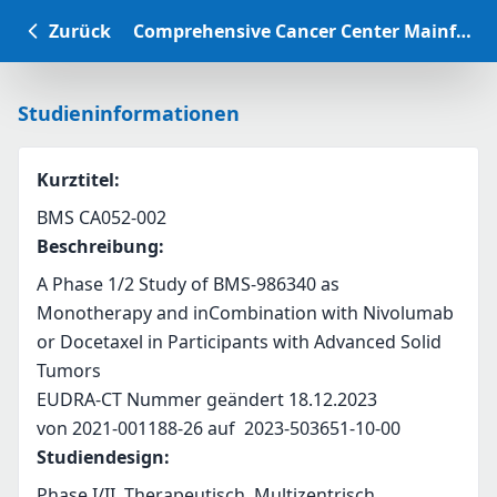
Zurück
Comprehensive Cancer Center Mainfranken Studiendatenbank
Studieninformationen
Kurztitel
:
BMS CA052-002
Beschreibung
:
A Phase 1/2 Study of BMS-986340 as 
Monotherapy and inCombination with Nivolumab 
or Docetaxel in Participants with Advanced Solid 
Tumors 
EUDRA-CT Nummer geändert 18.12.2023
von 2021-001188-26 auf  2023-503651-10-00
Studiendesign
:
Phase I/II, Therapeutisch, Multizentrisch,