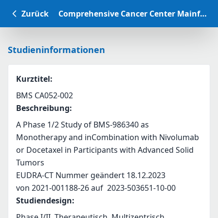
Zurück
Comprehensive Cancer Center Mainfranken Studiendatenbank
Studieninformationen
Kurztitel
:
BMS CA052-002
Beschreibung
:
A Phase 1/2 Study of BMS-986340 as 
Monotherapy and inCombination with Nivolumab 
or Docetaxel in Participants with Advanced Solid 
Tumors 
EUDRA-CT Nummer geändert 18.12.2023
von 2021-001188-26 auf  2023-503651-10-00
Studiendesign
:
Phase I/II, Therapeutisch, Multizentrisch,