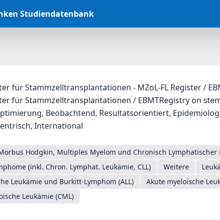
anken Studiendatenbank
er für Stammzelltransplantationen - MZoL-FL Register / EBM
er für Stammzelltransplantationen / EBMTRegistry on stem 
timierung, Beobachtend, Resultatsorientiert, Epidemiologisch
entrisch, International
Morbus Hodgkin, Multiples Myelom und Chronisch Lymphatischer 
phome (inkl. Chron. Lymphat. Leukämie, CLL)
Weitere
Leuk
che Leukämie und Burkitt-Lymphom (ALL)
Akute myeloische Leu
oische Leukämie (CML)