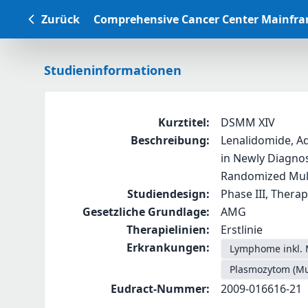
Zurück
Comprehensive Cancer Center Mainfr
Studieninformationen
Kurztitel
:
DSMM XIV
Beschreibung
:
Lenalidomide, A
in Newly Diagno
Randomized Mult
Studiendesign
:
Phase III, Therap
Gesetzliche Grundlage
:
AMG
Therapielinien
:
Erstlinie
Erkrankungen
:
Lymphome inkl. 
Plasmozytom (Mu
Eudract-Nummer
:
2009-016616-21