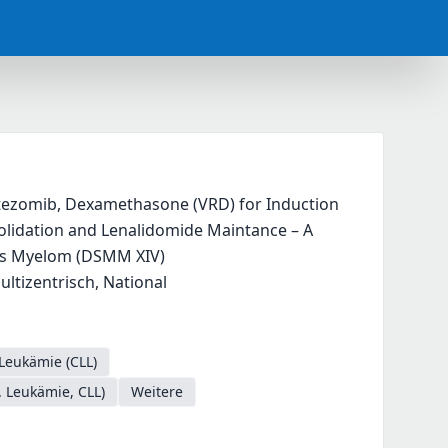
ezomib, Dexamethasone (VRD) for Induction 
idation and Lenalidomide Maintance – A 
les Myelom (DSMM XIV)
Multizentrisch, National
Leukämie (CLL)
 Leukämie, CLL)
Weitere