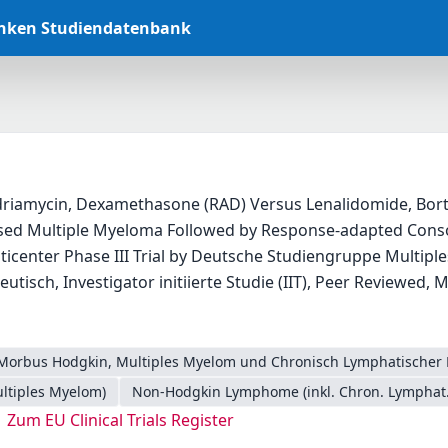
anken Studiendatenbank
driamycin, Dexamethasone (RAD) Versus Lenalidomide, Bort
sed Multiple Myeloma Followed by Response-adapted Consol
icenter Phase III Trial by Deutsche Studiengruppe Multip
eutisch, Investigator initiierte Studie (IIT), Peer Reviewed, 
Morbus Hodgkin, Multiples Myelom und Chronisch Lymphatischer 
ltiples Myelom)
Non-Hodgkin Lymphome (inkl. Chron. Lymphat.
Zum EU Clinical Trials Register