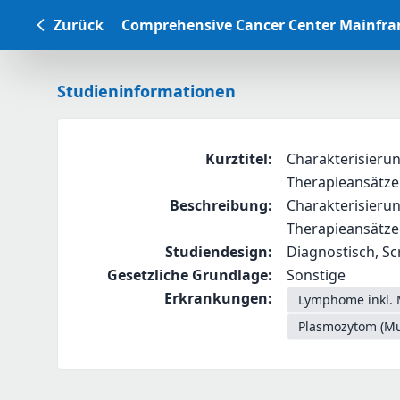
Zurück
Comprehensive Cancer Center Mainfr
Studieninformationen
Kurztitel
:
Charakterisieru
Therapieansätze 
Beschreibung
:
Charakterisieru
Therapieansätze 
Studiendesign
:
Diagnostisch, Scr
Gesetzliche Grundlage
:
Sonstige
Erkrankungen
:
Lymphome inkl. 
Plasmozytom (Mu