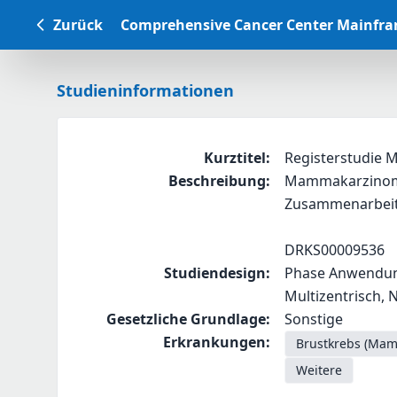
Zurück
Comprehensive Cancer Center Mainfr
Studieninformationen
Kurztitel
:
Registerstudie
Beschreibung
:
Mammakarzinom d
Zusammenarbeit
DRKS00009536
Studiendesign
:
Phase Anwendungs
Multizentrisch, 
Gesetzliche Grundlage
:
Sonstige
Erkrankungen
:
Brustkrebs (Ma
Weitere