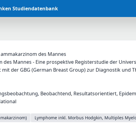
anken Studiendatenbank
 Mammakarzinom des Mannes
es Mannes - Eine prospektive Registerstudie der Universi
 mit der GBG (German Breast Group) zur Diagnostik und
beobachtung, Beobachtend, Resultatsorientiert, Epidemiolog
National
mmakarzinom)
Lymphome inkl. Morbus Hodgkin, Multiples Myel