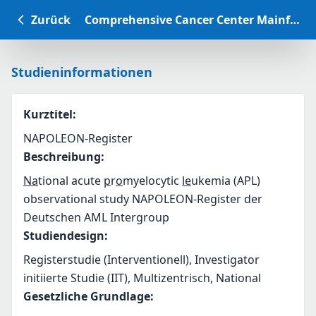
Zurück
Comprehensive Cancer Center Mainfranken Studiendatenbank
Studieninformationen
Kurztitel
:
NAPOLEON-Register
Beschreibung
:
Na
tional acute 
p
r
o
myelocytic 
le
ukemia (APL) 
observational study NAPOLEON‐Register der 
Deutschen AML Intergroup
Studiendesign
:
Registerstudie (Interventionell), Investigator
initiierte Studie (IIT), Multizentrisch, National
Gesetzliche Grundlage
: