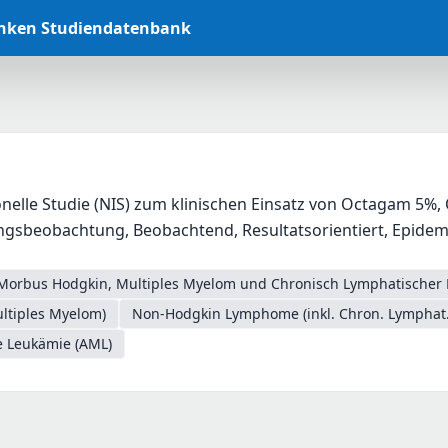
anken Studiendatenbank
onelle Studie (NIS) zum klinischen Einsatz von Octagam 5
sbeobachtung, Beobachtend, Resultatsorientiert, Epidemio
Morbus Hodgkin, Multiples Myelom und Chronisch Lymphatischer 
ltiples Myelom)
Non-Hodgkin Lymphome (inkl. Chron. Lymphat.
e Leukämie (AML)