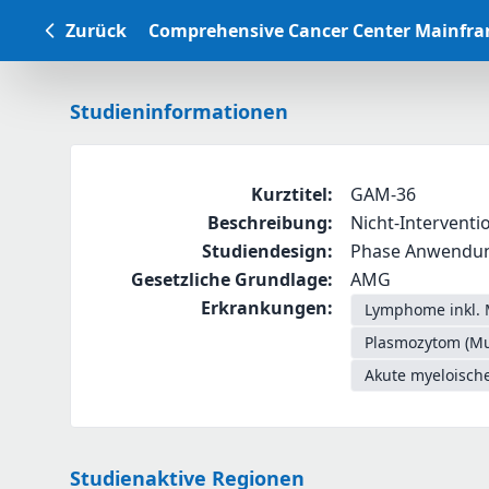
Zurück
Comprehensive Cancer Center Mainfr
Studieninformationen
Kurztitel
:
GAM-36
Beschreibung
:
Nicht-Interventi
Studiendesign
:
Phase Anwendung
Gesetzliche Grundlage
:
AMG
Erkrankungen
:
Lymphome inkl. 
Plasmozytom (Mu
Akute myeloisch
Studienaktive Regionen