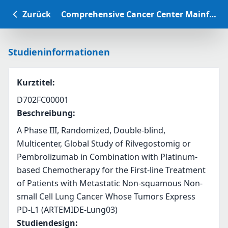
Zurück
Comprehensive Cancer Center Mainfranken Studiendatenbank
Studieninformationen
Kurztitel
:
D702FC00001
Beschreibung
:
A Phase III, Randomized, Double-blind, 
Multicenter, Global Study of Rilvegostomig or 
Pembrolizumab in Combination with Platinum-
based Chemotherapy for the First-line Treatment 
of Patients with Metastatic Non-squamous Non-
small Cell Lung Cancer Whose Tumors Express 
PD-L1 (ARTEMIDE-Lung03)
Studiendesign
: