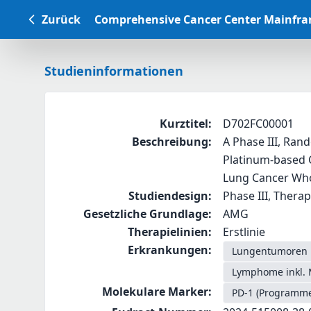
Zurück
Comprehensive Cancer Center Mainfr
Studieninformationen
Kurztitel
:
D702FC00001
Beschreibung
:
A Phase III, Ran
Platinum-based C
Lung Cancer Wh
Studiendesign
:
Phase III, Thera
Gesetzliche Grundlage
:
AMG
Therapielinien
:
Erstlinie
Erkrankungen
:
Lungentumoren
Lymphome inkl. 
Molekulare Marker
:
PD-1 (Programmed