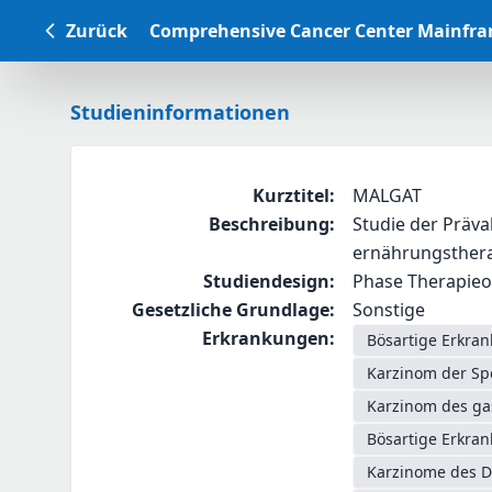
Zurück
Comprehensive Cancer Center Mainfr
Studieninformationen
Kurztitel
:
MALGAT
Beschreibung
:
Studie der Präv
ernährungsthera
Studiendesign
:
Phase Therapieop
Gesetzliche Grundlage
:
Sonstige
Erkrankungen
:
Bösartige Erkra
Karzinom der Sp
Karzinom des g
Bösartige Erkra
Karzinome des D