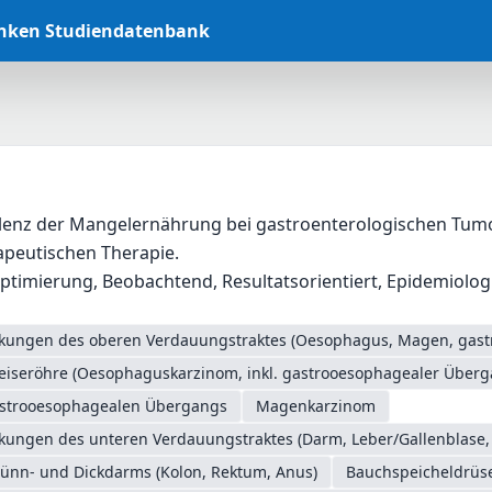
anken Studiendatenbank
alenz der Mangelernährung bei gastroenterologischen Tumo
peutischen Therapie.
timierung, Beobachtend, Resultatsorientiert, Epidemiologis
nkungen des oberen Verdauungstraktes (Oesophagus, Magen, gas
eiseröhre (Oesophaguskarzinom, inkl. gastrooesophagealer Überg
astrooesophagealen Übergangs
Magenkarzinom
nkungen des unteren Verdauungstraktes (Darm, Leber/Gallenblase,
ünn- und Dickdarms (Kolon, Rektum, Anus)
Bauchspeicheldrüs