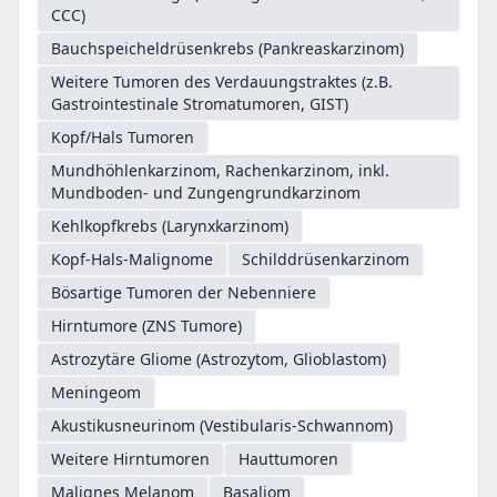
CCC)
Bauchspeicheldrüsenkrebs (Pankreaskarzinom)
Weitere Tumoren des Verdauungstraktes (z.B.
Gastrointestinale Stromatumoren, GIST)
Kopf/Hals Tumoren
Mundhöhlenkarzinom, Rachenkarzinom, inkl.
Mundboden- und Zungengrundkarzinom
Kehlkopfkrebs (Larynxkarzinom)
Kopf-Hals-Malignome
Schilddrüsenkarzinom
Bösartige Tumoren der Nebenniere
Hirntumore (ZNS Tumore)
Astrozytäre Gliome (Astrozytom, Glioblastom)
Meningeom
Akustikusneurinom (Vestibularis-Schwannom)
Weitere Hirntumoren
Hauttumoren
Malignes Melanom
Basaliom