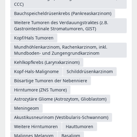
CCC)
Bauchspeicheldrüsenkrebs (Pankreaskarzinom)
Weitere Tumoren des Verdauungstraktes (z.B.
Gastrointestinale Stromatumoren, GIST)
Kopf/Hals Tumoren
Mundhöhlenkarzinom, Rachenkarzinom, inkl.
Mundboden- und Zungengrundkarzinom
Kehlkopfkrebs (Larynxkarzinom)
Kopf-Hals-Malignome
Schilddrüsenkarzinom
Bösartige Tumoren der Nebenniere
Hirntumore (ZNS Tumore)
Astrozytäre Gliome (Astrozytom, Glioblastom)
Meningeom
Akustikusneurinom (Vestibularis-Schwannom)
Weitere Hirntumoren
Hauttumoren
Malignes Melanom
Basaliom