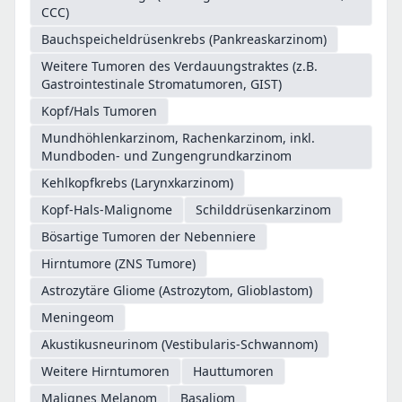
CCC)
Bauchspeicheldrüsenkrebs (Pankreaskarzinom)
Weitere Tumoren des Verdauungstraktes (z.B.
Gastrointestinale Stromatumoren, GIST)
Kopf/Hals Tumoren
Mundhöhlenkarzinom, Rachenkarzinom, inkl.
Mundboden- und Zungengrundkarzinom
Kehlkopfkrebs (Larynxkarzinom)
Kopf-Hals-Malignome
Schilddrüsenkarzinom
Bösartige Tumoren der Nebenniere
Hirntumore (ZNS Tumore)
Astrozytäre Gliome (Astrozytom, Glioblastom)
Meningeom
Akustikusneurinom (Vestibularis-Schwannom)
Weitere Hirntumoren
Hauttumoren
Malignes Melanom
Basaliom