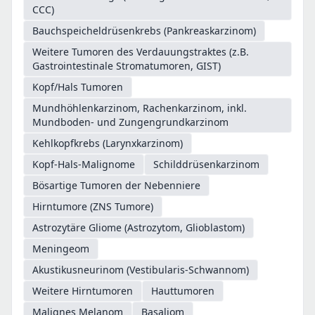
CCC)
Bauchspeicheldrüsenkrebs (Pankreaskarzinom)
Weitere Tumoren des Verdauungstraktes (z.B.
Gastrointestinale Stromatumoren, GIST)
Kopf/Hals Tumoren
Mundhöhlenkarzinom, Rachenkarzinom, inkl.
Mundboden- und Zungengrundkarzinom
Kehlkopfkrebs (Larynxkarzinom)
Kopf-Hals-Malignome
Schilddrüsenkarzinom
Bösartige Tumoren der Nebenniere
Hirntumore (ZNS Tumore)
Astrozytäre Gliome (Astrozytom, Glioblastom)
Meningeom
Akustikusneurinom (Vestibularis-Schwannom)
Weitere Hirntumoren
Hauttumoren
Malignes Melanom
Basaliom