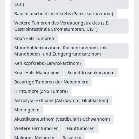
CCC)
Bauchspeicheldrüsenkrebs (Pankreaskarzinom)
Weitere Tumoren des Verdauungstraktes (z.B.
Gastrointestinale Stromatumoren, GIST)
Kopf/Hals Tumoren
Mundhöhlenkarzinom, Rachenkarzinom, inkl.
Mundboden- und Zungengrundkarzinom
Kehlkopfkrebs (Larynxkarzinom)
Kopf-Hals-Malignome
Schilddrüsenkarzinom
Bösartige Tumoren der Nebenniere
Hirntumore (ZNS Tumore)
Astrozytäre Gliome (Astrozytom, Glioblastom)
Meningeom
Akustikusneurinom (Vestibularis-Schwannom)
Weitere Hirntumoren
Hauttumoren
Malignes Melanom
Basaliom