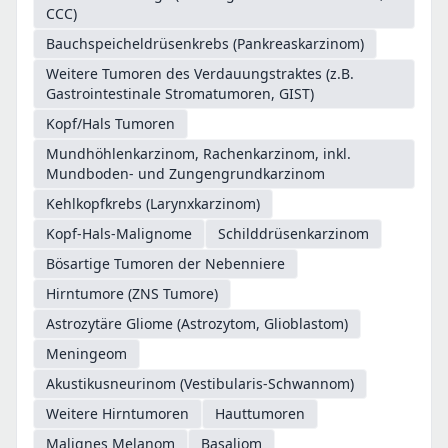
CCC)
Bauchspeicheldrüsenkrebs (Pankreaskarzinom)
Weitere Tumoren des Verdauungstraktes (z.B.
Gastrointestinale Stromatumoren, GIST)
Kopf/Hals Tumoren
Mundhöhlenkarzinom, Rachenkarzinom, inkl.
Mundboden- und Zungengrundkarzinom
Kehlkopfkrebs (Larynxkarzinom)
Kopf-Hals-Malignome
Schilddrüsenkarzinom
Bösartige Tumoren der Nebenniere
Hirntumore (ZNS Tumore)
Astrozytäre Gliome (Astrozytom, Glioblastom)
Meningeom
Akustikusneurinom (Vestibularis-Schwannom)
Weitere Hirntumoren
Hauttumoren
Malignes Melanom
Basaliom