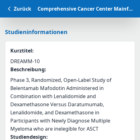
Zurück
Comprehensive Cancer Center Mainfranken Studiendatenbank
Studieninformationen
Kurztitel
:
DREAMM-10
Beschreibung
:
Phase 3, Randomized, Open-Label Study of 
Belentamab Mafodotin Administered in 
Combination with Lenalidomide and 
Dexamethasone Versus Daratumumab, 
Lenalidomide, and Dexamethasone in 
Participants with Newly Diagnose Multiple 
Myeloma who are inelegible for ASCT
Studiendesign
: