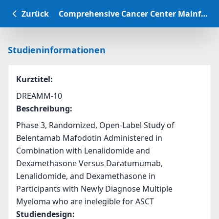
Zurück
Comprehensive Cancer Center Mainfranken Studiendatenbank
Studieninformationen
Kurztitel
:
DREAMM-10
Beschreibung
:
Phase 3, Randomized, Open-Label Study of 
Belentamab Mafodotin Administered in 
Combination with Lenalidomide and 
Dexamethasone Versus Daratumumab, 
Lenalidomide, and Dexamethasone in 
Participants with Newly Diagnose Multiple 
Myeloma who are inelegible for ASCT
Studiendesign
: