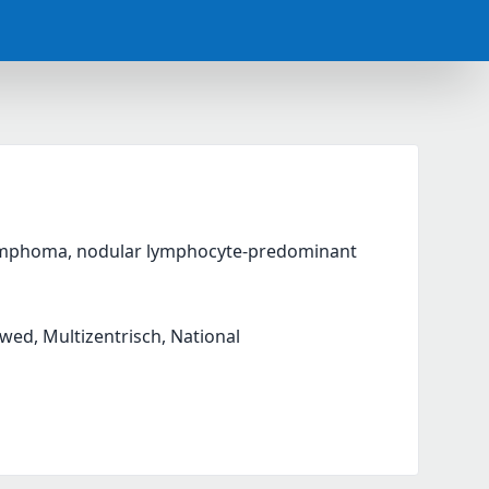
 Lymphoma, nodular lymphocyte-predominant 
iewed, Multizentrisch, National