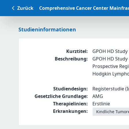
Zurück
Comprehensive Cancer Center Mainfr
Studieninformationen
Kurztitel
:
GPOH HD Study R
Beschreibung
:
GPOH HD Study R
Prospective Regi
Hodgkin Lympho
Studiendesign
:
Registerstudie (I
Gesetzliche Grundlage
:
AMG
Therapielinien
:
Erstlinie
Erkrankungen
:
Kindliche Tumor