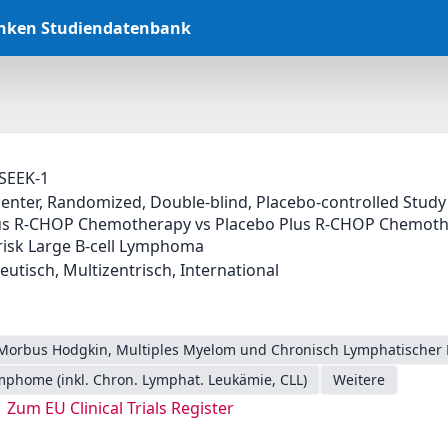
anken Studiendatenbank
SEEK-1
center, Randomized, Double-blind, Placebo-controlled Study 
s R-CHOP Chemotherapy vs Placebo Plus R-CHOP Chemothera
risk Large B-cell Lymphoma
eutisch, Multizentrisch, International
Morbus Hodgkin, Multiples Myelom und Chronisch Lymphatischer 
phome (inkl. Chron. Lymphat. Leukämie, CLL)
Weitere
Zum EU Clinical Trials Register