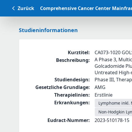
Zurück
Comprehensive Cancer Center Mainfr
Studieninformationen
Kurztitel
:
CA073-1020 GOL
A Phase 3, Multi
Beschreibung
:
Golcadomide Plu
Untreated High-
Studiendesign
:
Phase III, Therap
Gesetzliche Grundlage
:
AMG
Therapielinien
:
Erstlinie
Erkrankungen
:
Lymphome inkl. 
Non-Hodgkin Lym
Eudract-Nummer
:
2023-510178-15