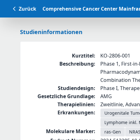
Zurück
Comprehensive Cancer Center Mainfr
Studieninformationen
Kurztitel
:
KO-2806-001
Beschreibung
:
Phase 1, First-in
Pharmacodynamic
Combination The
Studiendesign
:
Phase I, Therape
Gesetzliche Grundlage
:
AMG
Therapielinien
:
Zweitlinie, Advan
Erkrankungen
:
Urogenitale Tum
Lymphome inkl. 
Molekulare Marker
:
ras-Gen
NRA