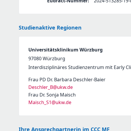
Eudract-Nummer
:
2024-513285-19-
Studienaktive Regionen
Universitätsklinikum Würzburg
97080
Würzburg
Interdisziplinäres Studienzentrum mit Early Clin
Frau PD Dr. Barbara Deschler-Baier
Deschler_B@ukw.de
Frau Dr. Sonja Maisch
Maisch_S1@ukw.de
Ihre Ansprechpartnerin im CCC MF