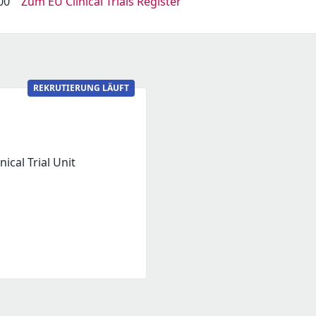
00
Zum EU Clinical Trials Register
REKRUTIERUNG LÄUFT
ical Trial Unit