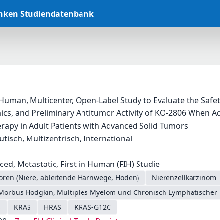
anken Studiendatenbank
-Human, Multicenter, Open-Label Study to Evaluate the Safety
s, and Preliminary Antitumor Activity of KO-2806 When Ad
rapy in Adult Patients with Advanced Solid Tumors
utisch, Multizentrisch, International
ced, Metastatic, First in Human (FIH) Studie
oren (Niere, ableitende Harnwege, Hoden)
Nierenzellkarzinom
Morbus Hodgkin, Multiples Myelom und Chronisch Lymphatischer 
S
KRAS
HRAS
KRAS-G12C