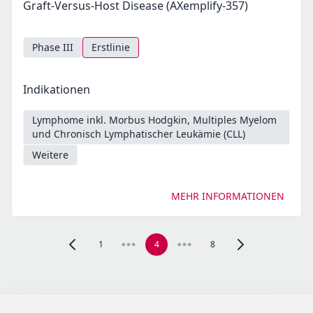
Graft-Versus-Host Disease (AXemplify-357)
Phase III
Erstlinie
Indikationen
Lymphome inkl. Morbus Hodgkin, Multiples Myelom
und Chronisch Lymphatischer Leukämie (CLL)
Weitere
MEHR INFORMATIONEN
1
4
8
Zur vorherigen Seite, Seite 3 navigieren
Zur nächsten Seite,