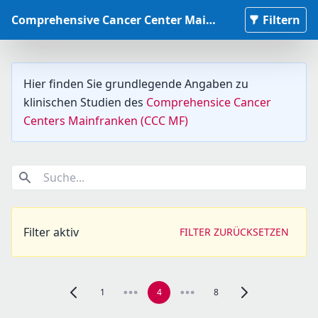
Comprehensive Cancer Center Mainfranken Studiendatenbank
Filtern
Hier finden Sie grundlegende Angaben zu
klinischen Studien des
Comprehensice Cancer
Centers Mainfranken (CCC MF)
Suche...
Filter aktiv
FILTER ZURÜCKSETZEN
1
4
8
Zur vorherigen Seite, Seite 3 navigieren
Zur nächsten Seite,