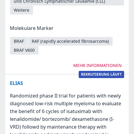
und Chronisch Lymphatischer Leukämie (CLL)
Weitere
Molekulare Marker
BRAF
RAF (rapidly accelerated fibrosarcoma)
BRAF V600
MEHR INFORMATIONEN
REKRUTIERUNG LÄUFT
ELIAS
Randomized phase II trial for patients with newly
diagnosed low-risk multiple myeloma to evaluate
the benefit of 6 cycles of isatuximab with
lenalidomide/ bortezomib/ dexamethasone (I-
VRD) followd by maintenance therapy with