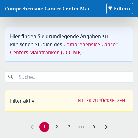
Comprehensive Cancer Center Mainfranken Studiendatenbank
Filtern
Hier finden Sie grundlegende Angaben zu
klinischen Studien des
Comprehensice Cancer
Centers Mainfranken (CCC MF)
Suche...
Filter aktiv
FILTER ZURÜCKSETZEN
1
2
3
9
Zur nächsten Seite,