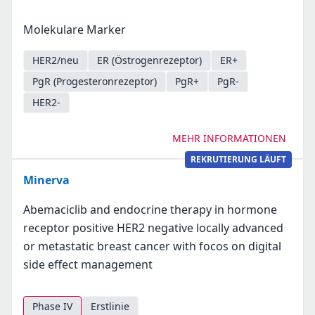
Molekulare Marker
HER2/neu
ER (Östrogenrezeptor)
ER+
PgR (Progesteronrezeptor)
PgR+
PgR-
HER2-
MEHR INFORMATIONEN
REKRUTIERUNG LÄUFT
Minerva
Abemaciclib and endocrine therapy in hormone
receptor positive HER2 negative locally advanced
or metastatic breast cancer with focos on digital
side effect management
Phase IV
Erstlinie