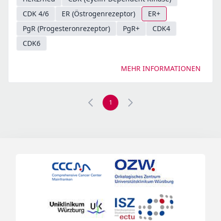
CDK 4/6
ER (Östrogenrezeptor)
ER+
PgR (Progesteronrezeptor)
PgR+
CDK4
CDK6
MEHR INFORMATIONEN
1