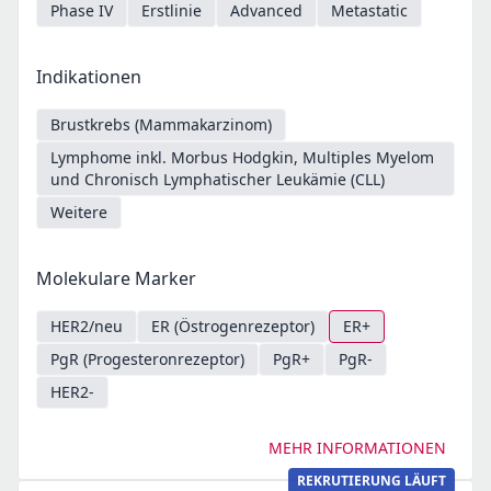
Phase IV
Erstlinie
Advanced
Metastatic
Indikationen
Brustkrebs (Mammakarzinom)
Lymphome inkl. Morbus Hodgkin, Multiples Myelom
und Chronisch Lymphatischer Leukämie (CLL)
Weitere
Molekulare Marker
HER2/neu
ER (Östrogenrezeptor)
ER+
PgR (Progesteronrezeptor)
PgR+
PgR-
HER2-
MEHR INFORMATIONEN
REKRUTIERUNG LÄUFT