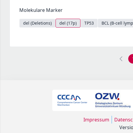
Molekulare Marker
del (Deletions)
del (17p)
TP53
BCL (B-cell ly
Impressum
Datensc
Versio