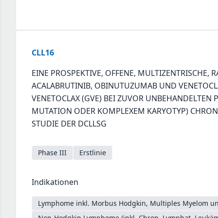
CLL16
EINE PROSPEKTIVE, OFFENE, MULTIZENTRISCHE, 
ACALABRUTINIB, OBINUTUZUMAB UND VENETOCLA
VENETOCLAX (GVE) BEI ZUVOR UNBEHANDELTEN PA
MUTATION ODER KOMPLEXEM KARYOTYP) CHRONIS
STUDIE DER DCLLSG
Phase III
Erstlinie
Indikationen
Lymphome inkl. Morbus Hodgkin, Multiples Myelom un
Non-Hodgkin Lymphome (inkl. Chron. Lymphat. Leukäm