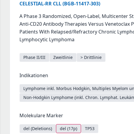
CELESTIAL-RR CLL (BGB-11417-303)
A Phase 3 Randomized, Open-Label, Multicenter St
Anti-CD20 Antibody Therapies Versus Venetoclax P
Patients With Relapsed/Refractory Chronic Lymph
Lymphocytic Lymphoma
Phase II/III
Zweitlinie
> Drittlinie
Indikationen
Lymphome inkl. Morbus Hodgkin, Multiples Myelom un
Non-Hodgkin Lymphome (inkl. Chron. Lymphat. Leukäm
Molekulare Marker
del (Deletions)
del (17p)
TP53