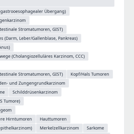
. gastrooesophagealer Übergang)
genkarzinom
testinale Stromatumoren, GIST)
s (Darm, Leber/Gallenblase, Pankreas)
Anus)
/wege (Cholangiozelluläres Karzinom, CCC)
testinale Stromatumoren, GIST)
Kopf/Hals Tumoren
oden- und Zungengrundkarzinom
ome
Schilddrüsenkarzinom
S Tumore)
ngeom
ere Hirntumoren
Hauttumoren
epithelkarzinom)
Merkelzellkarzinom
Sarkome