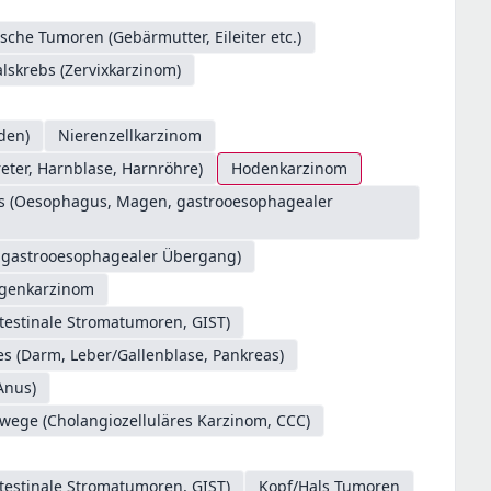
sche Tumoren (Gebärmutter, Eileiter etc.)
skrebs (Zervixkarzinom)
den)
Nierenzellkarzinom
ter, Harnblase, Harnröhre)
Hodenkarzinom
es (Oesophagus, Magen, gastrooesophagealer
. gastrooesophagealer Übergang)
genkarzinom
testinale Stromatumoren, GIST)
s (Darm, Leber/Gallenblase, Pankreas)
Anus)
/wege (Cholangiozelluläres Karzinom, CCC)
testinale Stromatumoren, GIST)
Kopf/Hals Tumoren