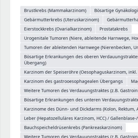
Brustkrebs (Mammakarzinom)
Bösartige Gynäkologi
Gebärmutterkrebs (Uteruskarzinom)
Gebärmutterhal
Eierstockkrebs (Ovarialkarzinom)
Prostatakrebs
Urogenitale Tumoren (Niere, ableitende Harnwege, Ho
Tumoren der ableitenden Harnwege (Nierenbecken, Ure
Bösartige Erkrankungen des oberen Verdauungstrakt
Übergang)
Karzinom der Speiseröhre (Oesophaguskarzinom, inkl
Karzinom des gastrooesophagealen Übergangs
Ma
Weitere Tumoren des Verdauungstraktes (z.B. Gastroin
Bösartige Erkrankungen des unteren Verdauungstrakte
Karzinome des Dünn- und Dickdarms (Kolon, Rektum, 
Leber (Hepatozelluläres Karzinom, HCC) / Gallenblase-
Bauchspeicheldrüsenkrebs (Pankreaskarzinom)
Weitere Tumoren des Verdauungstraktes (z.B. Gastroin