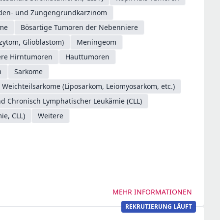
oden- und Zungengrundkarzinom
ome
Bösartige Tumoren der Nebenniere
zytom, Glioblastom)
Meningeom
ere Hirntumoren
Hauttumoren
m
Sarkome
Weichteilsarkome (Liposarkom, Leiomyosarkom, etc.)
d Chronisch Lymphatischer Leukämie (CLL)
ie, CLL)
Weitere
MEHR INFORMATIONEN
REKRUTIERUNG LÄUFT