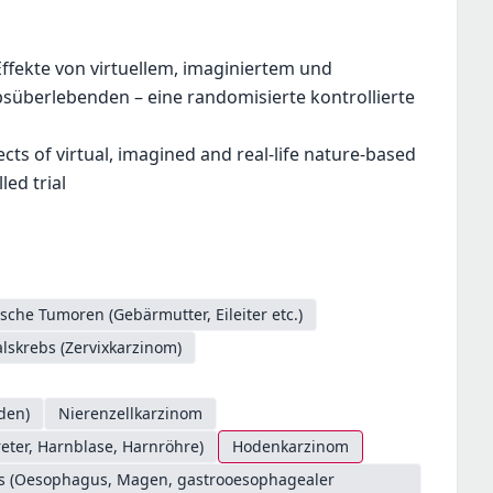
ffekte von virtuellem, imaginiertem und
süberlebenden – eine randomisierte kontrollierte
cts of virtual, imagined and real-life nature-based
ed trial
sche Tumoren (Gebärmutter, Eileiter etc.)
skrebs (Zervixkarzinom)
den)
Nierenzellkarzinom
ter, Harnblase, Harnröhre)
Hodenkarzinom
es (Oesophagus, Magen, gastrooesophagealer