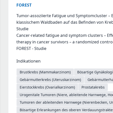
FOREST
Tumor-assoziierte Fatigue und Symptomcluster – E
klassischem Waldbaden auf das Befinden von Kreb
Studie
Cancer-related fatigue and symptom clusters – Effe
therapy in cancer survivors – a randomized controll
FOREST - Studie
Indikationen
Brustkrebs (Mammakarzinom)
Bösartige Gynäkologi
Gebärmutterkrebs (Uteruskarzinom)
Gebärmutterhal
Eierstockkrebs (Ovarialkarzinom)
Prostatakrebs
Urogenitale Tumoren (Niere, ableitende Harnwege, Ho
Tumoren der ableitenden Harnwege (Nierenbecken, Ure
Bösartige Erkrankungen des oberen Verdauungstrakt