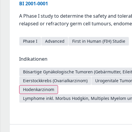
BI 2001-0001
A Phase I study to determine the safety and tolerab
relapsed or refractory germ cell tumours, endomet
Phase I
Advanced
First in Human (FIH) Studie
Indikationen
Bösartige Gynäkologische Tumoren (Gebärmutter, Eileite
Eierstockkrebs (Ovarialkarzinom)
Urogenitale Tumor
Hodenkarzinom
Lymphome inkl. Morbus Hodgkin, Multiples Myelom un