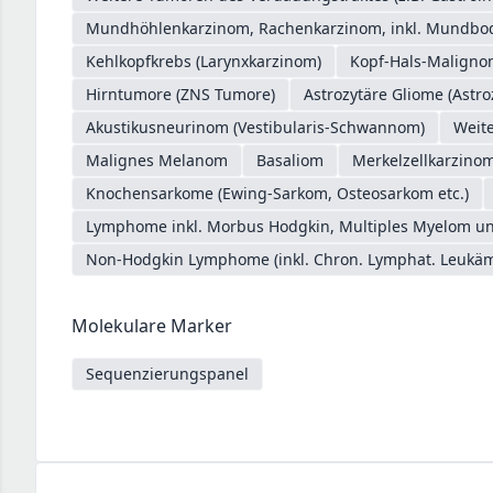
Mundhöhlenkarzinom, Rachenkarzinom, inkl. Mundb
Kehlkopfkrebs (Larynxkarzinom)
Kopf-Hals-Malign
Hirntumore (ZNS Tumore)
Astrozytäre Gliome (Astro
Akustikusneurinom (Vestibularis-Schwannom)
Weit
Malignes Melanom
Basaliom
Merkelzellkarzino
Knochensarkome (Ewing-Sarkom, Osteosarkom etc.)
Lymphome inkl. Morbus Hodgkin, Multiples Myelom un
Non-Hodgkin Lymphome (inkl. Chron. Lymphat. Leukäm
Molekulare Marker
Sequenzierungspanel