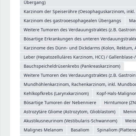
Übergang)
Karzinom der Speiseröhre (Oesophaguskarzinom, inkl
Karzinom des gastrooesophagealen Übergangs
Ma
Weitere Tumoren des Verdauungstraktes (z.B. Gastroin
Bösartige Erkrankungen des unteren Verdauungstrakte
Karzinome des Dünn- und Dickdarms (Kolon, Rektum, 
Leber (Hepatozelluläres Karzinom, HCC) / Gallenblase-
Bauchspeicheldrüsenkrebs (Pankreaskarzinom)
Weitere Tumoren des Verdauungstraktes (z.B. Gastroin
Mundhöhlenkarzinom, Rachenkarzinom, inkl. Mundb
Kehlkopfkrebs (Larynxkarzinom)
Kopf-Hals-Malign
Bösartige Tumoren der Nebenniere
Hirntumore (ZN
Astrozytäre Gliome (Astrozytom, Glioblastom)
Meni
Akustikusneurinom (Vestibularis-Schwannom)
Weit
Malignes Melanom
Basaliom
Spinaliom (Platten