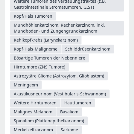
Weitere Tumoren des Verdauungstraktes (z.B.
Gastrointestinale Stromatumoren, GIST)
Kopf/Hals Tumoren
Mundhöhlenkarzinom, Rachenkarzinom, inkl.
Mundboden- und Zungengrundkarzinom
Kehlkopfkrebs (Larynxkarzinom)
Kopf-Hals-Malignome
Schilddrüsenkarzinom
Bösartige Tumoren der Nebenniere
Hirntumore (ZNS Tumore)
Astrozytäre Gliome (Astrozytom, Glioblastom)
Meningeom
Akustikusneurinom (Vestibularis-Schwannom)
Weitere Hirntumoren
Hauttumoren
Malignes Melanom
Basaliom
Spinaliom (Plattenepithelkarzinom)
Merkelzellkarzinom
Sarkome