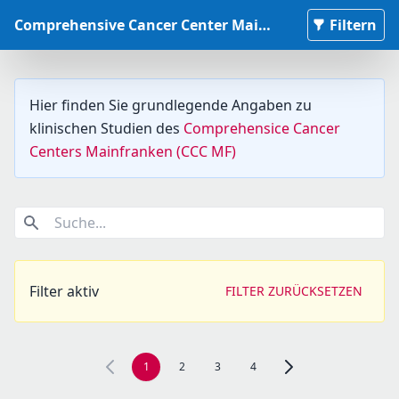
Comprehensive Cancer Center Mainfranken Studiendatenbank
Filtern
Hier finden Sie grundlegende Angaben zu
klinischen Studien des
Comprehensice Cancer
Centers Mainfranken (CCC MF)
Suche...
Filter aktiv
FILTER ZURÜCKSETZEN
1
2
3
4
Zur nächsten Seite, Se