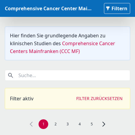
Comprehensive Cancer Center Mainfranken Studiendatenbank
Filtern
Hier finden Sie grundlegende Angaben zu
klinischen Studien des
Comprehensice Cancer
Centers Mainfranken (CCC MF)
Suche...
Filter aktiv
FILTER ZURÜCKSETZEN
1
2
3
4
5
Zur nächsten Seite,