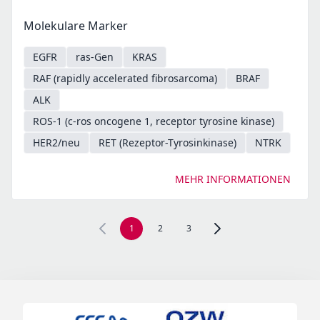
Molekulare Marker
EGFR
ras-Gen
KRAS
RAF (rapidly accelerated fibrosarcoma)
BRAF
ALK
ROS-1 (c-ros oncogene 1, receptor tyrosine kinase)
HER2/neu
RET (Rezeptor-Tyrosinkinase)
NTRK
MEHR INFORMATIONEN
1
2
3
Zur nächsten Seite, Seite 