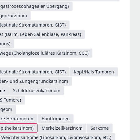
. gastrooesophagealer Übergang)
genkarzinom
testinale Stromatumoren, GIST)
s (Darm, Leber/Gallenblase, Pankreas)
Anus)
/wege (Cholangiozelluläres Karzinom, CCC)
testinale Stromatumoren, GIST)
Kopf/Hals Tumoren
oden- und Zungengrundkarzinom
ome
Schilddrüsenkarzinom
S Tumore)
ngeom
ere Hirntumoren
Hauttumoren
epithelkarzinom)
Merkelzellkarzinom
Sarkome
Weichteilsarkome (Liposarkom, Leiomyosarkom, etc.)