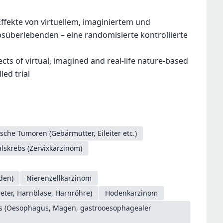
ffekte von virtuellem, imaginiertem und
süberlebenden – eine randomisierte kontrollierte
cts of virtual, imagined and real-life nature-based
ed trial
sche Tumoren (Gebärmutter, Eileiter etc.)
skrebs (Zervixkarzinom)
den)
Nierenzellkarzinom
ter, Harnblase, Harnröhre)
Hodenkarzinom
es (Oesophagus, Magen, gastrooesophagealer