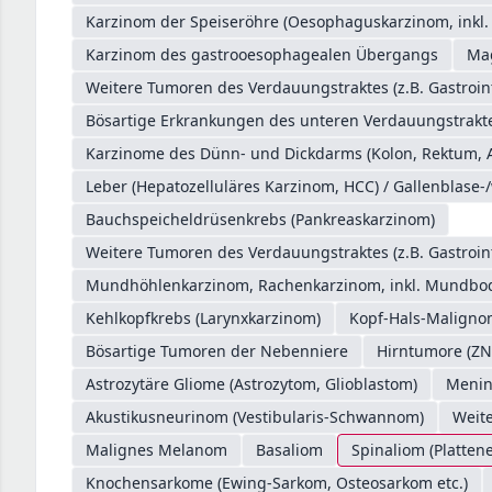
Karzinom der Speiseröhre (Oesophaguskarzinom, inkl
Karzinom des gastrooesophagealen Übergangs
Ma
Weitere Tumoren des Verdauungstraktes (z.B. Gastroin
Bösartige Erkrankungen des unteren Verdauungstrakte
Karzinome des Dünn- und Dickdarms (Kolon, Rektum, 
Leber (Hepatozelluläres Karzinom, HCC) / Gallenblase-
Bauchspeicheldrüsenkrebs (Pankreaskarzinom)
Weitere Tumoren des Verdauungstraktes (z.B. Gastroin
Mundhöhlenkarzinom, Rachenkarzinom, inkl. Mundb
Kehlkopfkrebs (Larynxkarzinom)
Kopf-Hals-Malign
Bösartige Tumoren der Nebenniere
Hirntumore (ZN
Astrozytäre Gliome (Astrozytom, Glioblastom)
Meni
Akustikusneurinom (Vestibularis-Schwannom)
Weit
Malignes Melanom
Basaliom
Spinaliom (Platten
Knochensarkome (Ewing-Sarkom, Osteosarkom etc.)