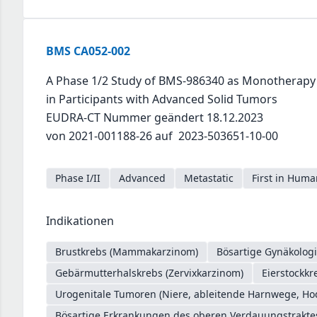
BMS CA052-002
A Phase 1/2 Study of BMS-986340 as Monotherapy 
in Participants with Advanced Solid Tumors
EUDRA-CT Nummer geändert 18.12.2023
von 2021-001188-26 auf 2023-503651-10-00
Phase I/II
Advanced
Metastatic
First in Huma
Indikationen
Brustkrebs (Mammakarzinom)
Bösartige Gynäkologi
Gebärmutterhalskrebs (Zervixkarzinom)
Eierstockkr
Urogenitale Tumoren (Niere, ableitende Harnwege, Ho
Bösartige Erkrankungen des oberen Verdauungstrakt