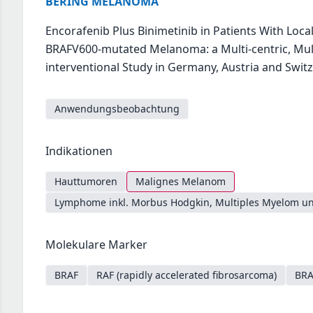
BERING MELANOMA
Encorafenib Plus Binimetinib in Patients With Loca
BRAFV600-mutated Melanoma: a Multi-centric, Multi
interventional Study in Germany, Austria and Swit
Anwendungsbeobachtung
Indikationen
Hauttumoren
Malignes Melanom
Lymphome inkl. Morbus Hodgkin, Multiples Myelom un
Molekulare Marker
BRAF
RAF (rapidly accelerated fibrosarcoma)
BRA