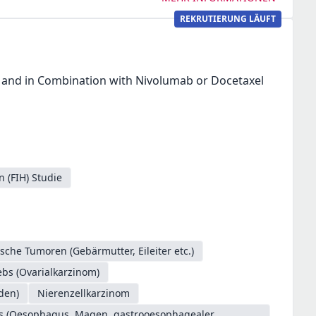
REKRUTIERUNG LÄUFT
and in Combination with Nivolumab or Docetaxel
n (FIH) Studie
sche Tumoren (Gebärmutter, Eileiter etc.)
ebs (Ovarialkarzinom)
den)
Nierenzellkarzinom
es (Oesophagus, Magen, gastrooesophagealer