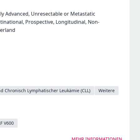
lly Advanced, Unresectable or Metastatic
national, Prospective, Longitudinal, Non-
zerland
d Chronisch Lymphatischer Leukämie (CLL)
Weitere
F V600
MEHR INFORMATIONEN