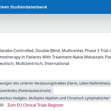
anken Studiendatenbank
acebo-Controlled, Double-Blind, Multicenter, Phase 3 Trial
motherapy in Patients With Treatment-Naive Metastatic Pa
eutisch, Multizentrisch, International
nkungen des unteren Verdauungstraktes (Darm, Leber/Gallenblase,
üsenkrebs (Pankreaskarzinom)
Morbus Hodgkin, Multiples Myelom und Chronisch Lymphatischer 
00
Zum EU Clinical Trials Register