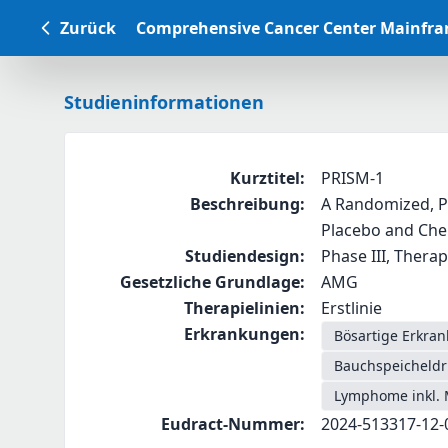
Zurück
Comprehensive Cancer Center Mainfr
Studieninformationen
Kurztitel
:
PRISM-1
Beschreibung
:
A Randomized, Pl
Placebo and Che
Studiendesign
:
Phase III, Therap
Gesetzliche Grundlage
:
AMG
Therapielinien
:
Erstlinie
Erkrankungen
:
Bösartige Erkra
Bauchspeicheldr
Lymphome inkl. 
Eudract-Nummer
:
2024-513317-12-