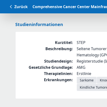
Zurück
Comprehensive Cancer Center Mainfr
Studieninformationen
Kurztitel
:
STEP
Beschreibung
:
Seltene Tumorerk
Hematology (GP
Studiendesign
:
Registerstudie (In
Gesetzliche Grundlage
:
AMG
Therapielinien
:
Erstlinie
Erkrankungen
:
Sarkome
Knoc
Kindliche Tumor