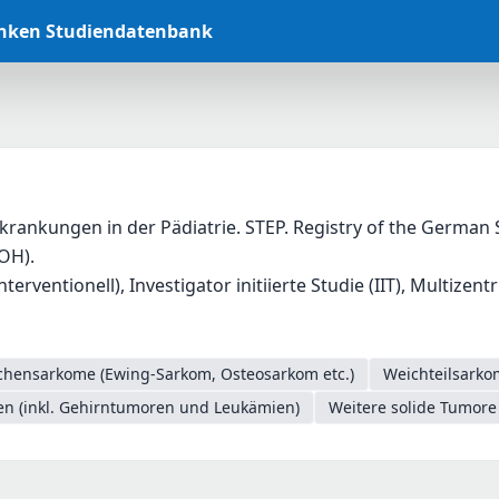
anken Studiendatenbank
rankungen in der Pädiatrie. STEP. Registry of the German S
OH).
terventionell), Investigator initiierte Studie (IIT), Multizent
hensarkome (Ewing-Sarkom, Osteosarkom etc.)
Weichteilsarko
en (inkl. Gehirntumoren und Leukämien)
Weitere solide Tumore