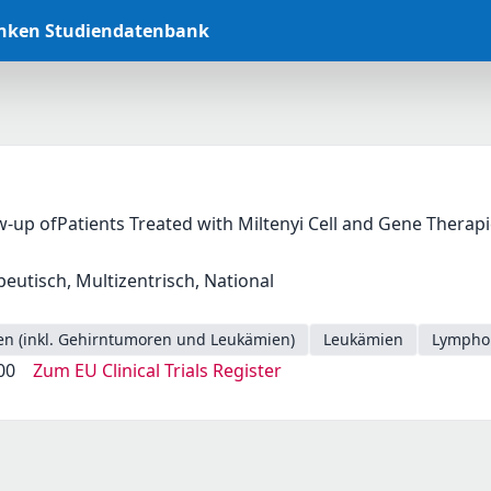
anken Studiendatenbank
-up ofPatients Treated with Miltenyi Cell and Gene Therap
peutisch, Multizentrisch, National
en (inkl. Gehirntumoren und Leukämien)
Leukämien
Lymph
00
Zum EU Clinical Trials Register