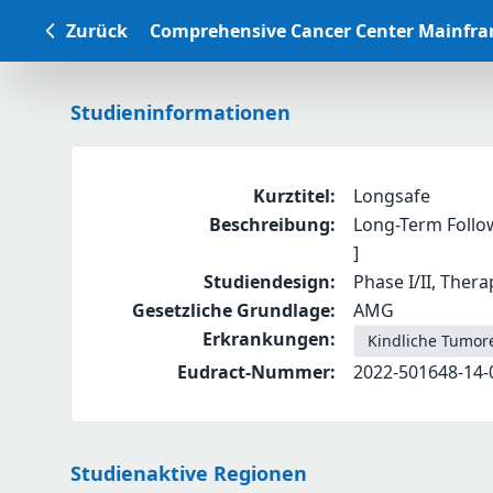
Zurück
Comprehensive Cancer Center Mainfr
Studieninformationen
Kurztitel
:
Longsafe
Beschreibung
:
Long-Term Follow
]
Studiendesign
:
Phase I/II, Thera
Gesetzliche Grundlage
:
AMG
Erkrankungen
:
Kindliche Tumor
Eudract-Nummer
:
2022-501648-14-
Studienaktive Regionen