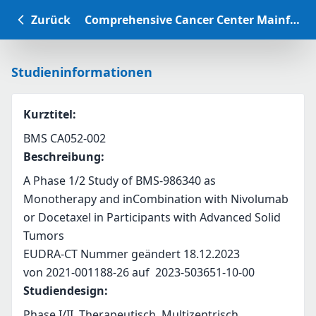
Zurück
Comprehensive Cancer Center Mainfranken Studiendatenbank
Studieninformationen
Kurztitel
:
BMS CA052-002
Beschreibung
:
A Phase 1/2 Study of BMS-986340 as 
Monotherapy and inCombination with Nivolumab 
or Docetaxel in Participants with Advanced Solid 
Tumors 
EUDRA-CT Nummer geändert 18.12.2023
von 2021-001188-26 auf  2023-503651-10-00
Studiendesign
:
Phase I/II, Therapeutisch, Multizentrisch,