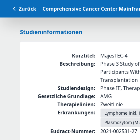
Zurück
Comprehensive Cancer Center Mainfr
Studieninformationen
Kurztitel
:
MajesTEC-4
Beschreibung
:
Phase 3 Study of
Participants Wi
Transplantation
Studiendesign
:
Phase III, Therap
Gesetzliche Grundlage
:
AMG
Therapielinien
:
Zweitlinie
Erkrankungen
:
Lymphome inkl. 
Plasmozytom (Mu
Eudract-Nummer
:
2021-002531-27