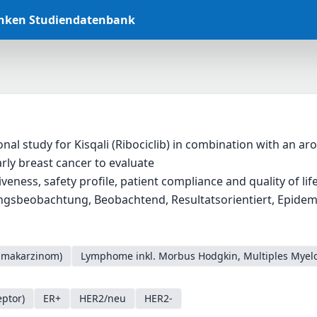
anken Studiendatenbank
nal study for Kisqali (Ribociclib) in combination with an ar
early breast cancer to evaluate
iveness, safety profile, patient compliance and quality of li
sbeobachtung, Beobachtend, Resultatsorientiert, Epidemio
mmakarzinom)
Lymphome inkl. Morbus Hodgkin, Multiples Myel
ptor)
ER+
HER2/neu
HER2-