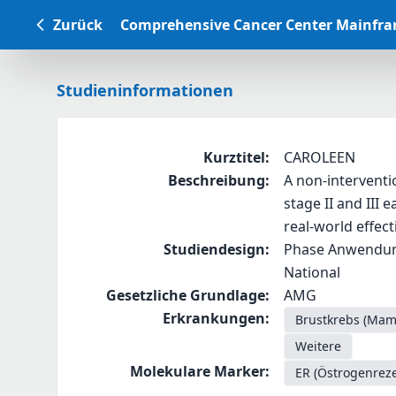
Zurück
Comprehensive Cancer Center Mainfr
Studieninformationen
Kurztitel
:
CAROLEEN
Beschreibung
:
A non-interventio
stage II and III 
real-world effect
Studiendesign
:
Phase Anwendung
National
Gesetzliche Grundlage
:
AMG
Erkrankungen
:
Brustkrebs (Ma
Weitere
Molekulare Marker
:
ER (Östrogenreze