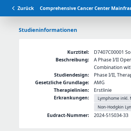
Zurück
Comprehensive Cancer Center Mainfr
Studieninformationen
Kurztitel
:
D7407C00001 So
Beschreibung
:
A Phase I/II Ope
Combination with
Studiendesign
:
Phase I/II, Thera
Gesetzliche Grundlage
:
AMG
Therapielinien
:
Erstlinie
Erkrankungen
:
Lymphome inkl. 
Non-Hodgkin Lym
Eudract-Nummer
:
2024-515034-33